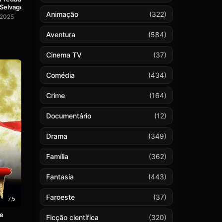
Selvagens
Animação
(322)
2025
Aventura
(584)
Cinema TV
(37)
Comédia
(434)
Crime
(164)
Documentário
(12)
Drama
(349)
Família
(362)
Fantasia
(443)
Faroeste
(37)
7,5
me
Ficção científica
(320)