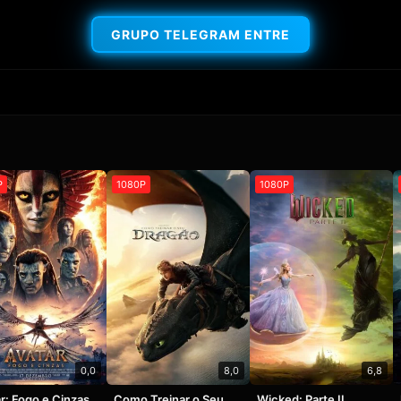
GRUPO TELEGRAM ENTRE
P
1080P
1080P
0,0
8,0
6,8
r: Fogo e Cinzas
Como Treinar o Seu
Wicked: Parte II