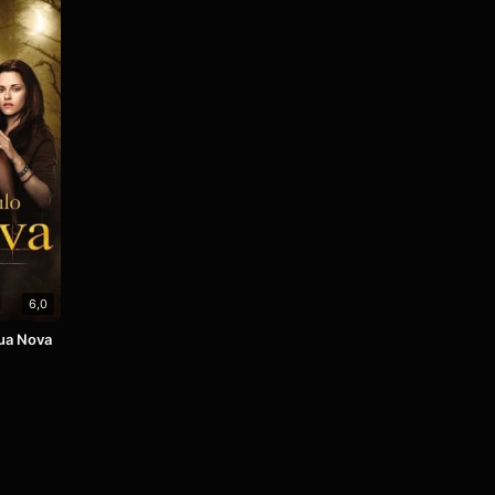
6,0
ua Nova