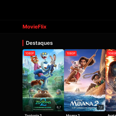
MovieFlix
Destaques
1080P
1080P
1080
6,7
7,0
Zootopia 2
Moana 2
Avata