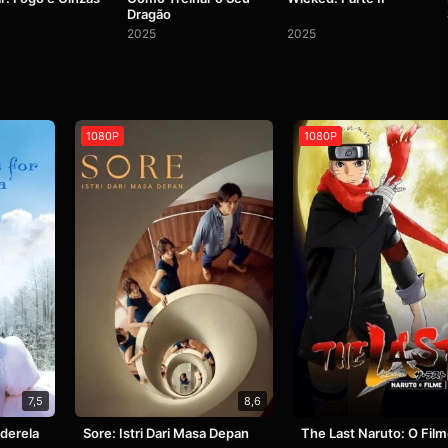
Dragão
2025
2025
1080P
1080P
7,5
8,6
nderela
Sore: Istri Dari Masa Depan
The Last Naruto: O Fil