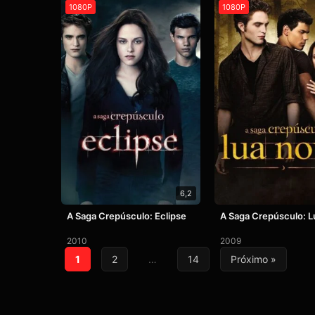
1080P
1080P
6,2
A Saga Crepúsculo: Eclipse
A Saga Crepúsculo: L
2010
2009
Paginação
1
2
…
14
Próximo »
de
posts