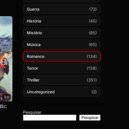
Guerra
(72)
História
(45)
Mistério
(85)
Música
(65)
Romance
(134)
Terror
(158)
Thriller
(351)
Uncategorized
(2)
9,0
る日に
Pesquisar
Pesquisar