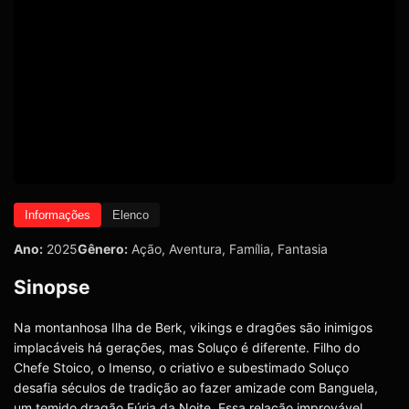
Informações
Elenco
Ano:
2025
Gênero:
Ação
,
Aventura
,
Família
,
Fantasia
Sinopse
Na montanhosa Ilha de Berk, vikings e dragões são inimigos
implacáveis há gerações, mas Soluço é diferente. Filho do
Chefe Stoico, o Imenso, o criativo e subestimado Soluço
desafia séculos de tradição ao fazer amizade com Banguela,
um temido dragão Fúria da Noite. Essa relação improvável