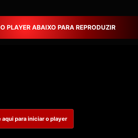
NO PLAYER ABAIXO PARA REPRODUZIR
 aqui para iniciar o player