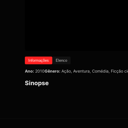
Informações
Elenco
Ano:
2010
Gênero:
Ação
,
Aventura
,
Comédia
,
Ficção ci
Sinopse