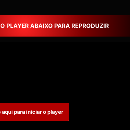
NO PLAYER ABAIXO PARA REPRODUZIR
 aqui para iniciar o player