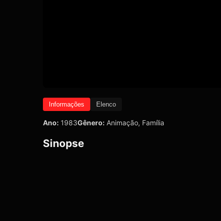
Informações
Elenco
Ano:
1983
Gênero:
Animação
,
Família
Sinopse