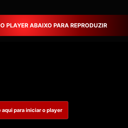
NO PLAYER ABAIXO PARA REPRODUZIR
 aqui para iniciar o player