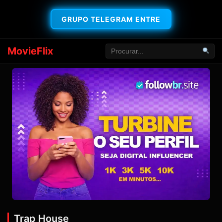
GRUPO TELEGRAM ENTRE
MovieFlix
Trap House