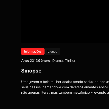
Informações
Elenco
Ano:
2013
Gênero:
Drama
,
Thriller
Sinopse
Uma jovem e bela mulher acaba sendo seduzida por um 
seus passos, cercando-a com diversos amantes absolutam
não apenas literal, mas também metafórico – levando a