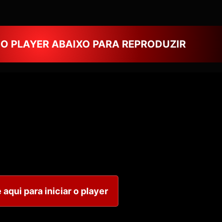
NO PLAYER ABAIXO PARA REPRODUZIR
 aqui para iniciar o player