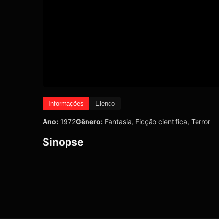
Informações
Elenco
Ano:
1972
Gênero:
Fantasia
,
Ficção científica
,
Terror
Sinopse