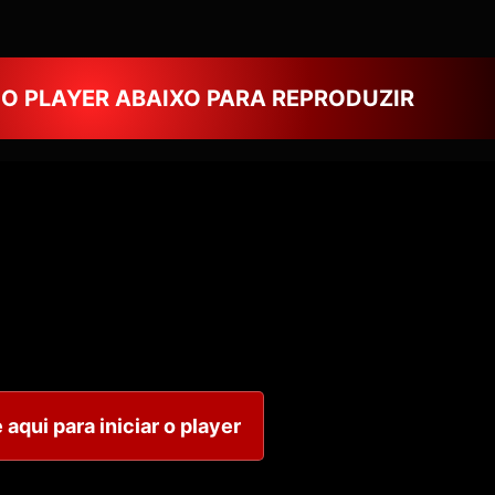
NO PLAYER ABAIXO PARA REPRODUZIR
 aqui para iniciar o player