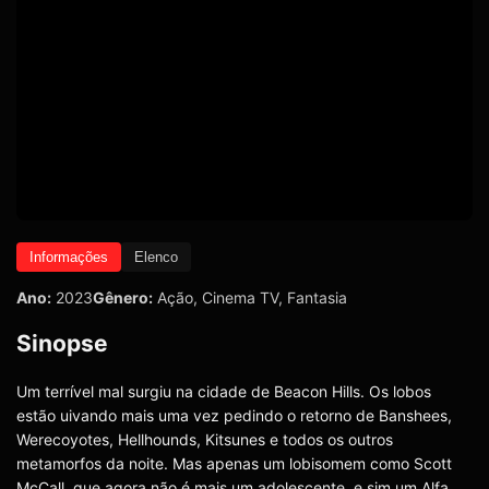
Informações
Elenco
Ano:
2023
Gênero:
Ação
,
Cinema TV
,
Fantasia
Sinopse
Um terrível mal surgiu na cidade de Beacon Hills. Os lobos
estão uivando mais uma vez pedindo o retorno de Banshees,
Werecoyotes, Hellhounds, Kitsunes e todos os outros
metamorfos da noite. Mas apenas um lobisomem como Scott
McCall, que agora não é mais um adolescente, e sim um Alfa,