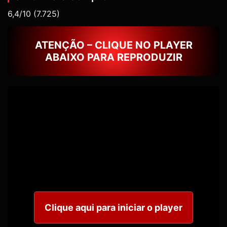
6,4/10
(7.725)
ATENÇÃO – CLIQUE NO PLAYER
ABAIXO PARA REPRODUZIR
Clique aqui para iniciar o player