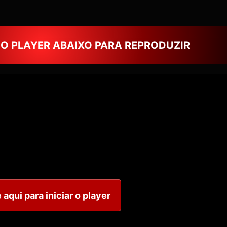
NO PLAYER ABAIXO PARA REPRODUZIR
 aqui para iniciar o player