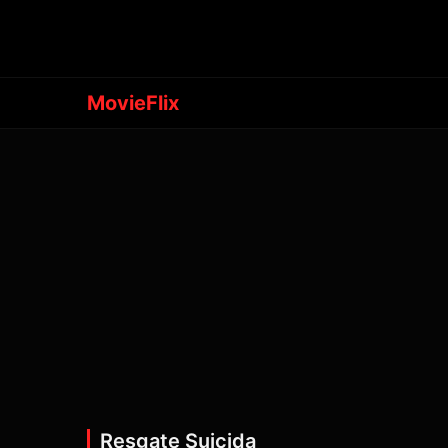
MovieFlix
Resgate Suicida