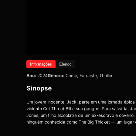
Informações
Elenco
Ano:
2024
Gênero:
Crime
,
Faroeste
,
Thriller
Sinopse
Um jovem inocente, Jack, parte em uma jornada épica p
violento Cut Throat Bill e sua gangue. Para salvá-la
Jones, um filho alcoólatra de um ex-escravo e coveiro, 
ninguém conhecida como The Big Thicket — um lugar 