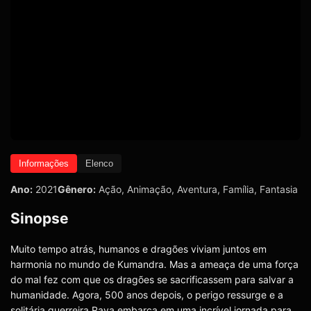
Informações
Elenco
Ano:
2021
Gênero:
Ação
,
Animação
,
Aventura
,
Família
,
Fantasia
Sinopse
Muito tempo atrás, humanos e dragões viviam juntos em
harmonia no mundo de Kumandra. Mas a ameaça de uma força
do mal fez com que os dragões se sacrificassem para salvar a
humanidade. Agora, 500 anos depois, o perigo ressurge e a
solitária guerreira Raya embarca em uma incrível jornada para