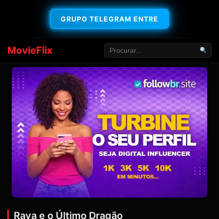
GRUPO TELEGRAM ENTRE
MovieFlix
Raya e o Último Dragão