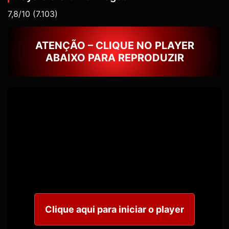
7,8/10
(7.103)
ATENÇÃO – CLIQUE NO PLAYER
ABAIXO PARA REPRODUZIR
Clique aqui para iniciar o player