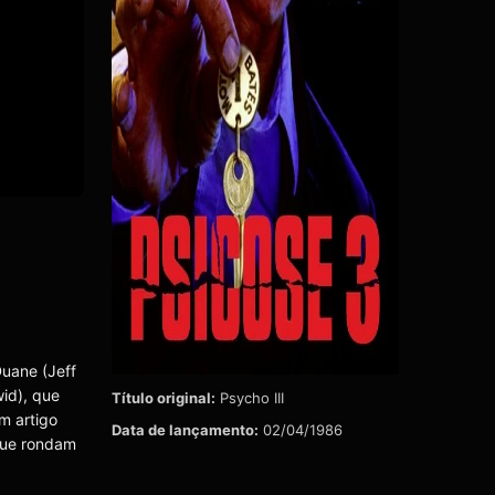
Duane (Jeff
id), que
Título original:
Psycho III
m artigo
Data de lançamento:
02/04/1986
que rondam