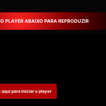
NO PLAYER ABAIXO PARA REPRODUZIR
 aqui para iniciar o player