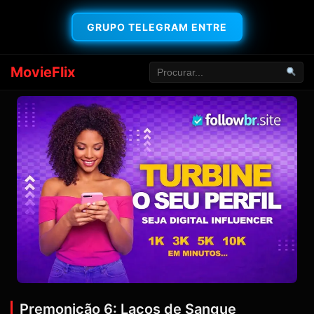
GRUPO TELEGRAM ENTRE
MovieFlix
Premonição 6: Laços de Sangue