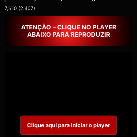
7,1/10
(2.407)
ATENÇÃO – CLIQUE NO PLAYER
ABAIXO PARA REPRODUZIR
Clique aqui para iniciar o player