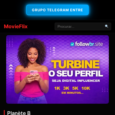
GRUPO TELEGRAM ENTRE
MovieFlix
Planète B