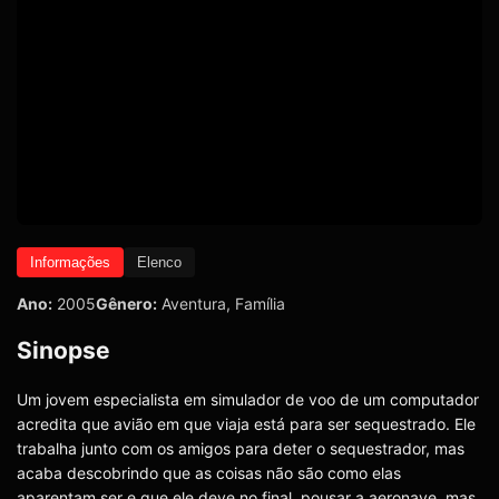
Informações
Elenco
Ano:
2005
Gênero:
Aventura
,
Família
Sinopse
Um jovem especialista em simulador de voo de um computador
acredita que avião em que viaja está para ser sequestrado. Ele
trabalha junto com os amigos para deter o sequestrador, mas
acaba descobrindo que as coisas não são como elas
aparentam ser e que ele deve no final, pousar a aeronave, mas