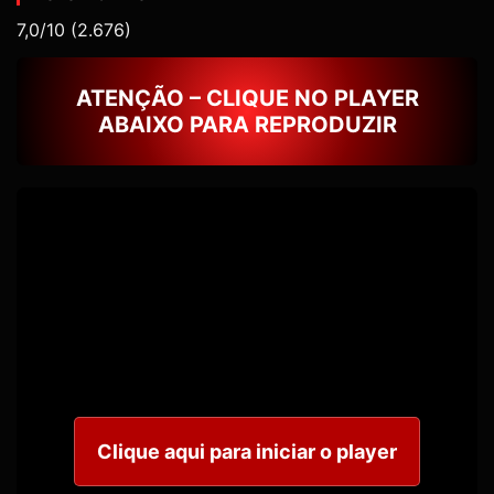
7,0/10
(2.676)
ATENÇÃO – CLIQUE NO PLAYER
ABAIXO PARA REPRODUZIR
Clique aqui para iniciar o player