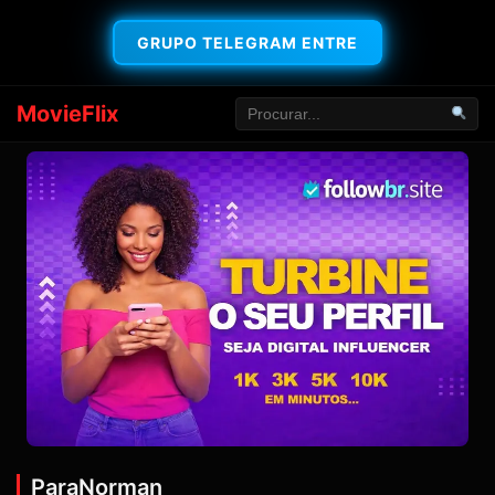
GRUPO TELEGRAM ENTRE
MovieFlix
ParaNorman