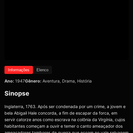
Informações
Elenco
Ano:
1947
Gênero:
Aventura
,
Drama
,
História
Sinopse
Inglaterra, 1763. Após ser condenada por um crime, a jovem e
bela Abigail Hale concorda, a fim de escapar da forca, em
servir catorze anos como escrava na colônia da Virgínia, cujos
habitantes começam a ouvir e temer o canto ameaçador dos
ameaçadores tambores de guerra que ecoam no vale selvagem