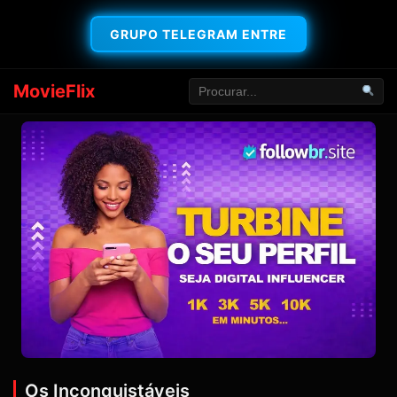
GRUPO TELEGRAM ENTRE
MovieFlix
Os Inconquistáveis