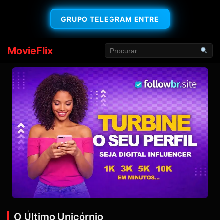
GRUPO TELEGRAM ENTRE
MovieFlix
O Último Unicórnio