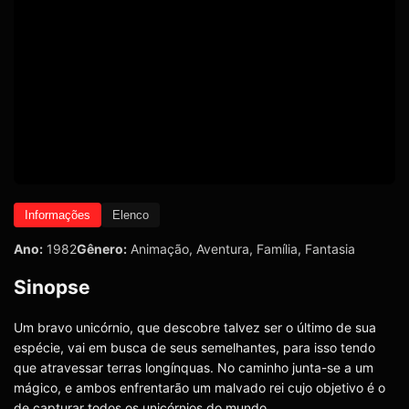
Informações
Elenco
Ano:
1982
Gênero:
Animação
,
Aventura
,
Família
,
Fantasia
Sinopse
Um bravo unicórnio, que descobre talvez ser o último de sua
espécie, vai em busca de seus semelhantes, para isso tendo
que atravessar terras longínquas. No caminho junta-se a um
mágico, e ambos enfrentarão um malvado rei cujo objetivo é o
de capturar todos os unicórnios do mundo.