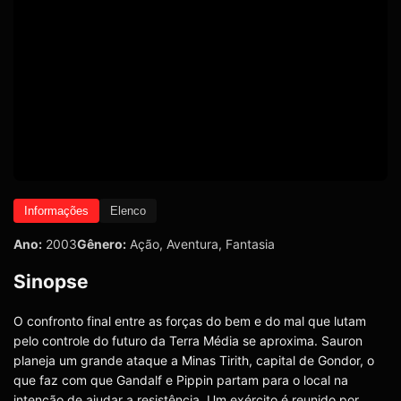
Informações
Elenco
Ano:
2003
Gênero:
Ação
,
Aventura
,
Fantasia
Sinopse
O confronto final entre as forças do bem e do mal que lutam
pelo controle do futuro da Terra Média se aproxima. Sauron
planeja um grande ataque a Minas Tirith, capital de Gondor, o
que faz com que Gandalf e Pippin partam para o local na
intenção de ajudar a resistência. Um exército é reunido por