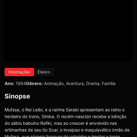
Informações
Elenco
Ano:
1994
Gênero:
Animação
,
Aventura
,
Drama
,
Família
Sinopse
Mufasa, o Rei Leão, e a rainha Sarabi apresentam ao reino o
herdeiro do trono, Simba. O recém-nascido recebe a bênção
do sábio babuíno Rafiki, mas ao crescer é envolvido nas
artimanhas de seu tio Scar, o invejoso e maquiavélico irmão de
Mufasa, que planeja livrar-se do sobrinho e herdar o trono.