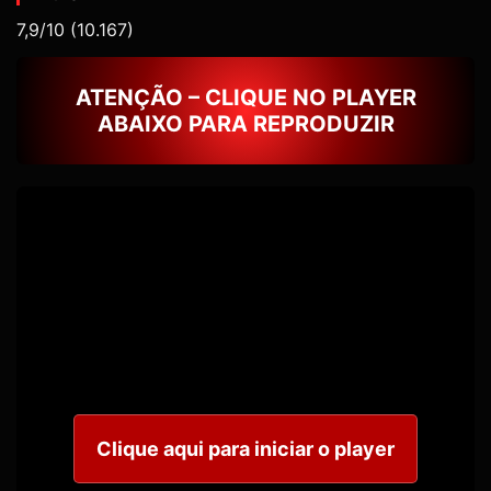
7,9/10
(10.167)
ATENÇÃO – CLIQUE NO PLAYER
ABAIXO PARA REPRODUZIR
Clique aqui para iniciar o player