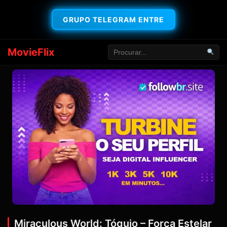
GRUPO TELEGRAM ENTRE
MovieFlix
Miraculous World: Tóquio – Força Estelar