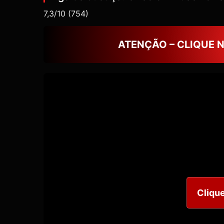
7,3/10
(754)
ATENÇÃO – CLIQUE 
Clique