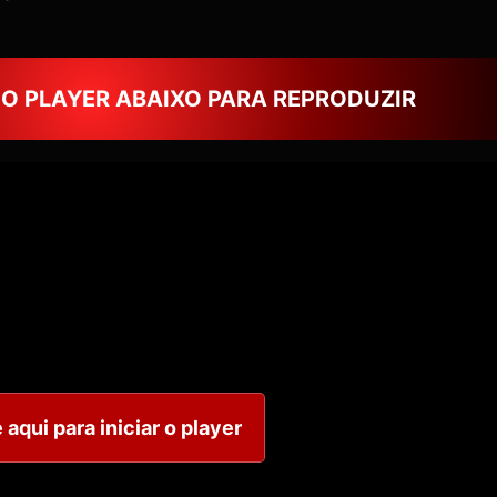
NO PLAYER ABAIXO PARA REPRODUZIR
 aqui para iniciar o player