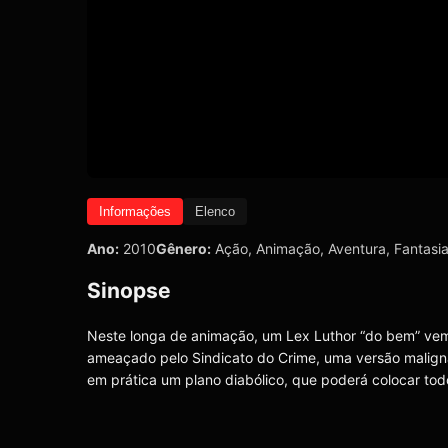
Informações
Elenco
Ano:
2010
Gênero:
Ação
,
Animação
,
Aventura
,
Fantasi
Sinopse
Neste longa de animação, um Lex Luthor “do bem” vem 
ameaçado pelo Sindicato do Crime, uma versão maligna
em prática um plano diabólico, que poderá colocar todo