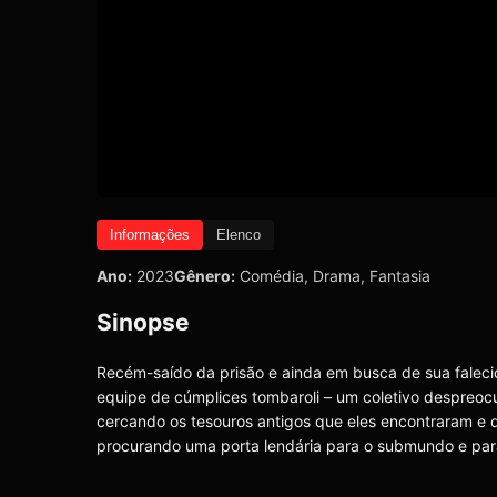
Informações
Elenco
Ano:
2023
Gênero:
Comédia
,
Drama
,
Fantasia
Sinopse
Recém-saído da prisão e ainda em busca de sua faleci
equipe de cúmplices tombaroli – um coletivo despreo
cercando os tesouros antigos que eles encontraram e d
procurando uma porta lendária para o submundo e par