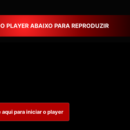
NO PLAYER ABAIXO PARA REPRODUZIR
 aqui para iniciar o player