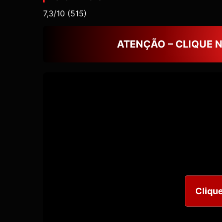
7,3/10
(515)
ATENÇÃO – CLIQUE 
Clique