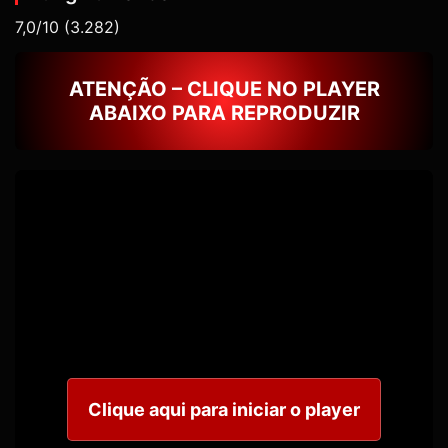
7,0/10
(3.282)
ATENÇÃO – CLIQUE NO PLAYER
ABAIXO PARA REPRODUZIR
Clique aqui para iniciar o player