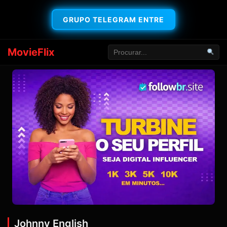
GRUPO TELEGRAM ENTRE
MovieFlix
Johnny English