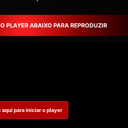
NO PLAYER ABAIXO PARA REPRODUZIR
 aqui para iniciar o player