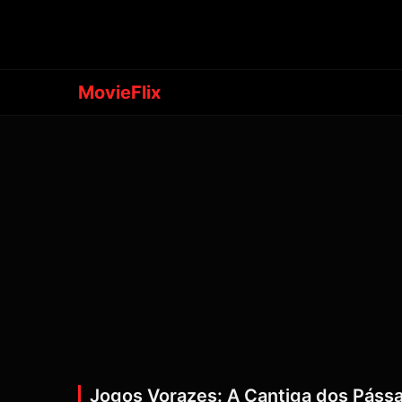
MovieFlix
Jogos Vorazes: A Cantiga dos Páss