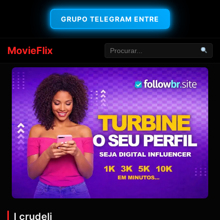
GRUPO TELEGRAM ENTRE
MovieFlix
I crudeli