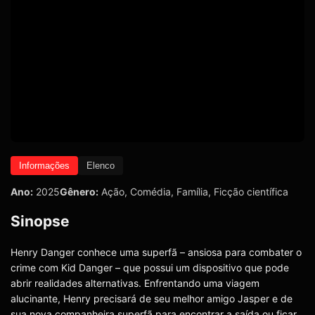
Informações
Elenco
Ano:
2025
Gênero:
Ação
,
Comédia
,
Família
,
Ficção científica
Sinopse
Henry Danger conhece uma superfã – ansiosa para combater o
crime com Kid Danger – que possui um dispositivo que pode
abrir realidades alternativas. Enfrentando uma viagem
alucinante, Henry precisará de seu melhor amigo Jasper e de
sua nova companheira superfã para encontrar a saída ou ficar