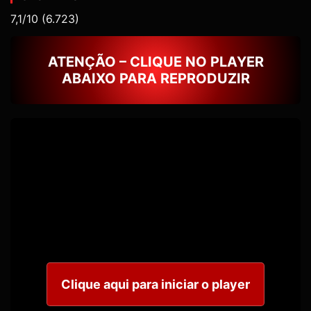
7,1/10
(6.723)
ATENÇÃO – CLIQUE NO PLAYER
ABAIXO PARA REPRODUZIR
Clique aqui para iniciar o player