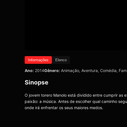
Informações
Elenco
Ano:
2014
Gênero:
Animação
,
Aventura
,
Comédia
,
Famí
Sinopse
O jovem torero Manolo está dividido entre cumprir as e
paixão: a música. Antes de escolher qual caminho segui
onde irá enfrentar os seus maiores medos.