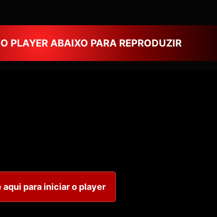
NO PLAYER ABAIXO PARA REPRODUZIR
 aqui para iniciar o player