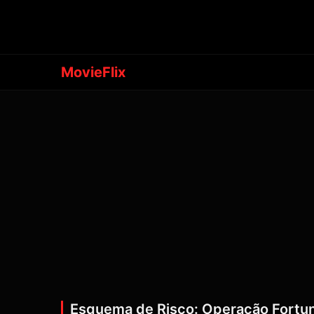
MovieFlix
Esquema de Risco: Operação Fortu