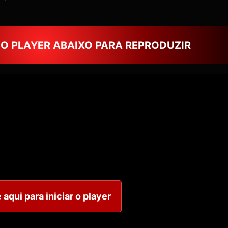
NO PLAYER ABAIXO PARA REPRODUZIR
 aqui para iniciar o player