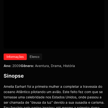
Informações
Elenco
Ano:
2009
Gênero:
Aventura
,
Drama
,
História
Sinopse
Amelia Earhart foi a primeira mulher a completar a travessia do
oceano Atlântico pilotando um avião. Este feito fez com que se
tornasse uma celebridade nos Estados Unidos, onde passou a
ser chamada de “deusa da luz” devido a sua ousadia e carisma.
Seu fascínio pelo perigo inspirou até mesmo a primeira dama