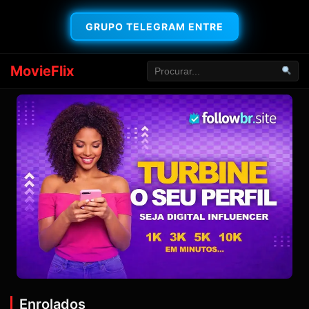
GRUPO TELEGRAM ENTRE
MovieFlix
Enrolados