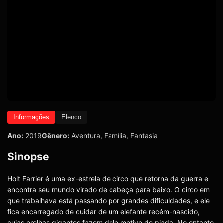
Informações
Elenco
Ano:
2019
Gênero:
Aventura
,
Família
,
Fantasia
Sinopse
Holt Farrier é uma ex-estrela de circo que retorna da guerra e
encontra seu mundo virado de cabeça para baixo. O circo em
que trabalhava está passando por grandes dificuldades, e ele
fica encarregado de cuidar de um elefante recém-nascido,
cujas orelhas gigantes fazem dele motivo de piada. No entanto,