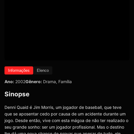
Informações
Elenco
Ano:
2002
Gênero:
Drama
,
Família
Sinopse
Denni Quaid é Jim Morris, um jogador de baseball, que teve
que se aposentar cedo por causa de um acidente durante um
jogo. Desde então, vive com esta mágoa de não ter realizado o
seu grande sonho: ser um jogador profissional. Mas o destino
lhe dá uma nova chance de provar que apesar de tudo, ele