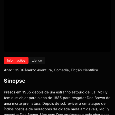
Informações
Elenco
Ano:
1990
Gênero:
Aventura
,
Comédia
,
Ficção científica
Sinopse
Presos em 1955 depois de um estranho estouro de luz, McFly
tem que viajar para o ano de 1885 para resgatar Doc Brown de
uma morte prematura. Depois de sobreviver a um ataque de
índios hostis e de moradores da cidade nada amigáveis, McFly
encontra Doc Brown. Mas com Doc apaixonado pela charmosa