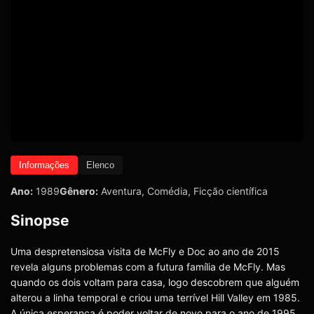
Informações
Elenco
Ano:
1989
Gênero:
Aventura
,
Comédia
,
Ficção científica
Sinopse
Uma despretensiosa visita de McFly e Doc ao ano de 2015
revela alguns problemas com a futura família de McFly. Mas
quando os dois voltam para casa, logo descobrem que alguém
alterou a linha temporal e criou uma terrível Hill Valley em 1985.
A única esperança é poder voltar de novo para o ano de 1995