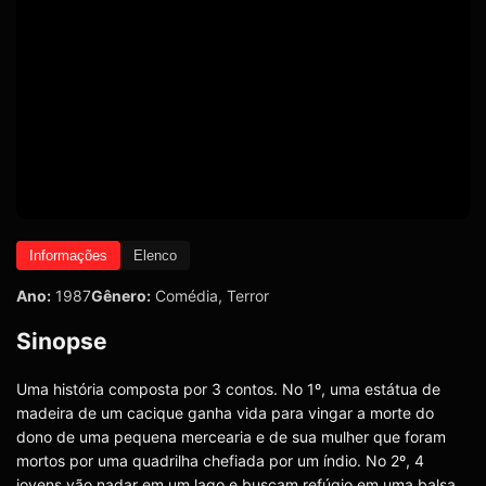
Informações
Elenco
Ano:
1987
Gênero:
Comédia
,
Terror
Sinopse
Uma história composta por 3 contos. No 1º, uma estátua de
madeira de um cacique ganha vida para vingar a morte do
dono de uma pequena mercearia e de sua mulher que foram
mortos por uma quadrilha chefiada por um índio. No 2º, 4
jovens vão nadar em um lago e buscam refúgio em uma balsa