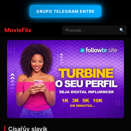
GRUPO TELEGRAM ENTRE
MovieFlix
Císařův slavík