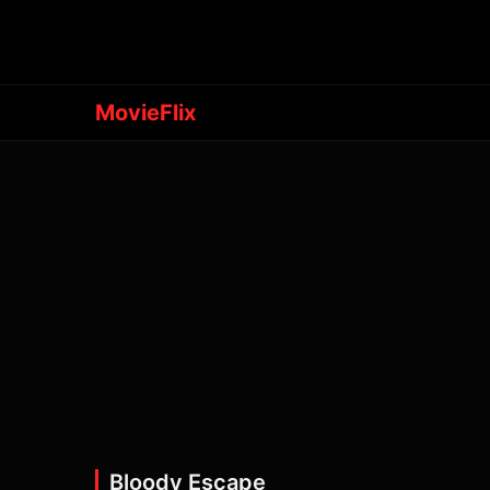
MovieFlix
Bloody Escape