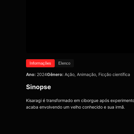
Informações
Elenco
Ano:
2024
Gênero:
Ação
,
Animação
,
Ficção científica
Sinopse
Kisaragi é transformado em ciborgue após experimento
acaba envolvendo um velho conhecido e sua irmã.