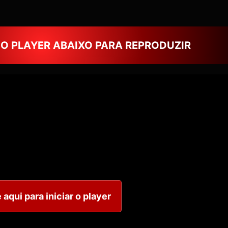
NO PLAYER ABAIXO PARA REPRODUZIR
 aqui para iniciar o player