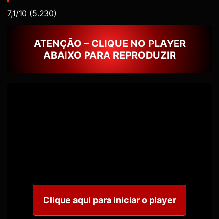
7,1/10
(5.230)
ATENÇÃO – CLIQUE NO PLAYER
ABAIXO PARA REPRODUZIR
Clique aqui para iniciar o player