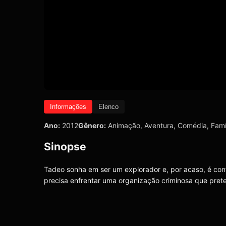
Informações
Elenco
Ano:
2012
Gênero:
Animação
,
Aventura
,
Comédia
,
Famí
Sinopse
Tadeo sonha em ser um explorador e, por acaso, é co
precisa enfrentar uma organização criminosa que pret