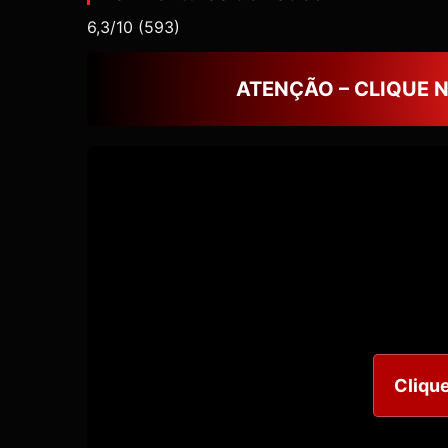
6,3/10
(593)
ATENÇÃO – CLIQUE 
Clique