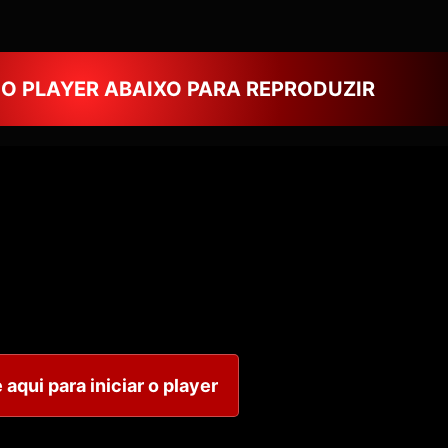
NO PLAYER ABAIXO PARA REPRODUZIR
 aqui para iniciar o player