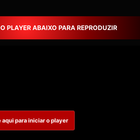
NO PLAYER ABAIXO PARA REPRODUZIR
 aqui para iniciar o player