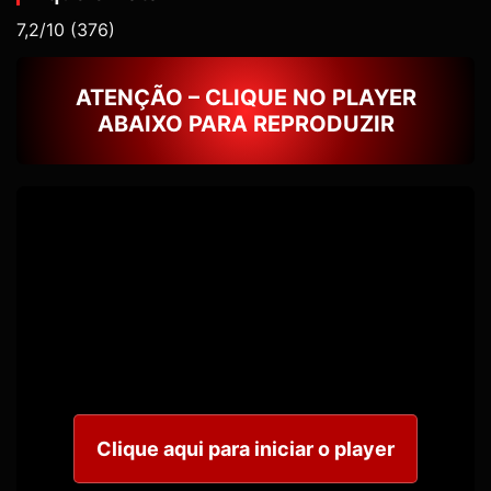
7,2/10
(376)
ATENÇÃO – CLIQUE NO PLAYER
ABAIXO PARA REPRODUZIR
Clique aqui para iniciar o player