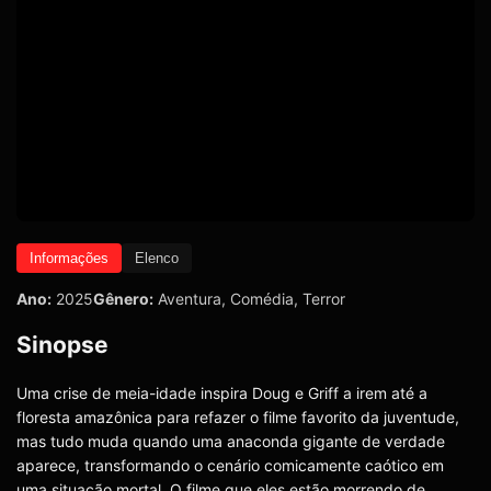
Informações
Elenco
Ano:
2025
Gênero:
Aventura
,
Comédia
,
Terror
Sinopse
Uma crise de meia-idade inspira Doug e Griff a irem até a
floresta amazônica para refazer o filme favorito da juventude,
mas tudo muda quando uma anaconda gigante de verdade
aparece, transformando o cenário comicamente caótico em
uma situação mortal. O filme que eles estão morrendo de