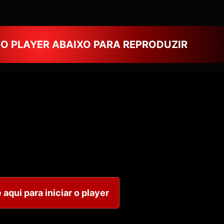
NO PLAYER ABAIXO PARA REPRODUZIR
 aqui para iniciar o player