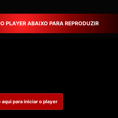
NO PLAYER ABAIXO PARA REPRODUZIR
 aqui para iniciar o player