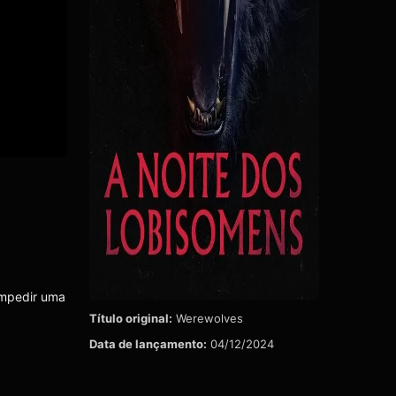
impedir uma
Título original:
Werewolves
Data de lançamento:
04/12/2024